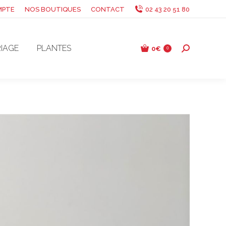
MPTE
NOS BOUTIQUES
CONTACT
02 43 20 51 80
IAGE
PLANTES
0
€
Recherche
0
: