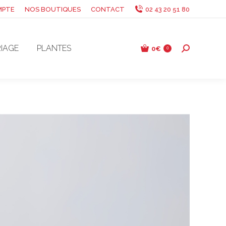
MPTE
NOS BOUTIQUES
CONTACT
02 43 20 51 80
IAGE
PLANTES
0
€
Recherche
0
: