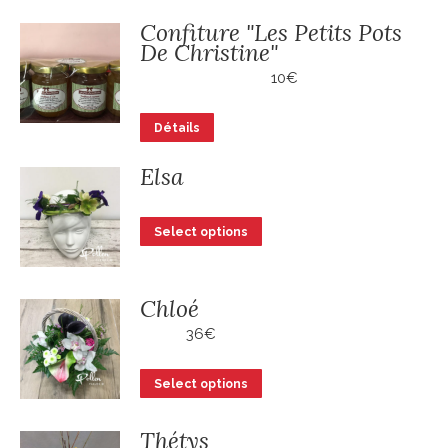
à
a
55€
Confiture "Les Petits Pots
De Christine"
plusieurs
variations.
10
€
Les
options
Détails
peuvent
Elsa
être
choisies
sur
Select options
la
page
du
Chloé
produit
36
€
Select options
Thétys