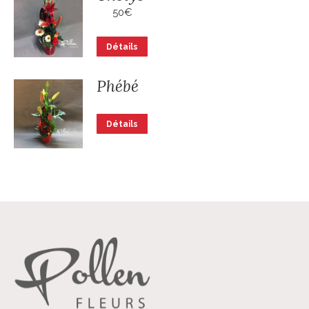
50
€
Détails
Phébé
Détails