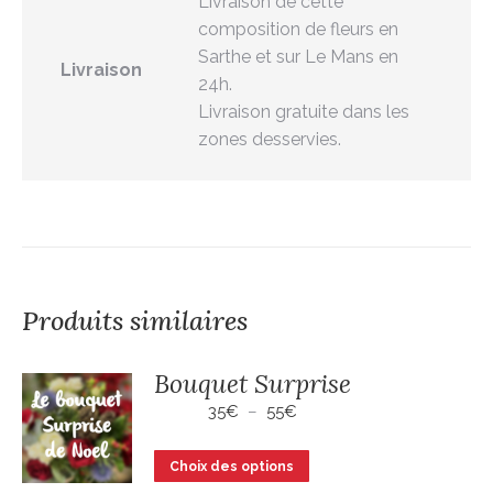
Livraison de cette
composition de fleurs en
Sarthe et sur Le Mans en
Livraison
24h.
Livraison gratuite dans les
zones desservies.
Produits similaires
Bouquet Surprise
Plage
35
€
–
55
€
de
prix :
Ce
Choix des options
35€
produit