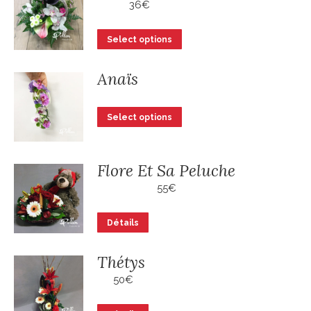
36
€
Select options
Anaïs
Select options
Flore Et Sa Peluche
55
€
Ce
Détails
produit
a
Thétys
plusieurs
50
€
variations.
Les