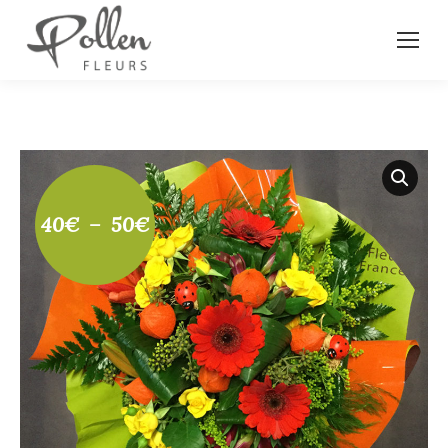
Plage
40
€
–
50
€
de
prix :
40€
à
50€