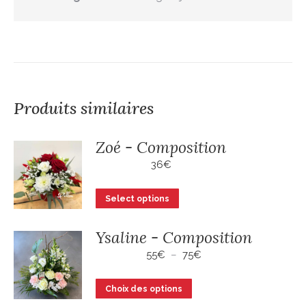
Produits similaires
Zoé - Composition
36
€
Select options
Ysaline - Composition
Plage
55
€
–
75
€
de
prix :
Ce
Choix des options
55€
produit