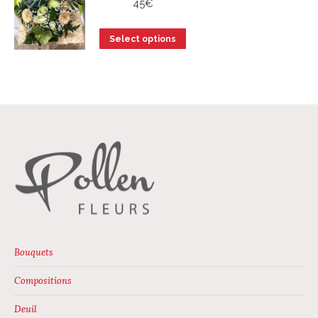
45
€
produit
Select options
Bouquets
Compositions
Deuil