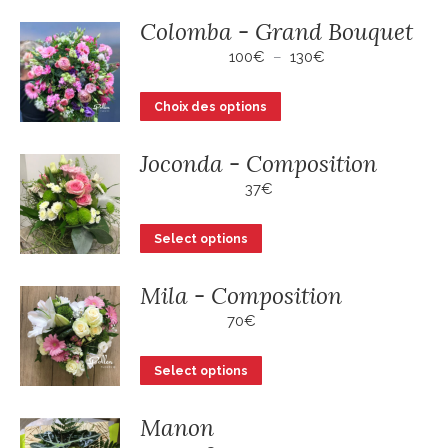
à
a
75€
Colomba - Grand Bouquet
plusieurs
Plage
100
€
–
130
€
variations.
de
Les
prix :
Ce
Choix des options
100€
options
produit
à
peuvent
a
130€
Joconda - Composition
être
plusieurs
37
€
choisies
variations.
sur
Les
Select options
la
options
page
peuvent
Mila - Composition
du
être
70
€
produit
choisies
sur
Select options
la
page
Manon
du