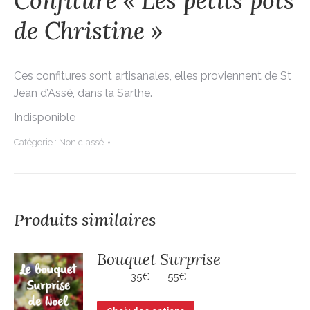
Confiture « Les petits pots
de Christine »
Ces confitures sont artisanales, elles proviennent de St
Jean d’Assé, dans la Sarthe.
Indisponible
Catégorie :
Non classé
Produits similaires
Bouquet Surprise
Plage
35
€
–
55
€
de
prix :
Ce