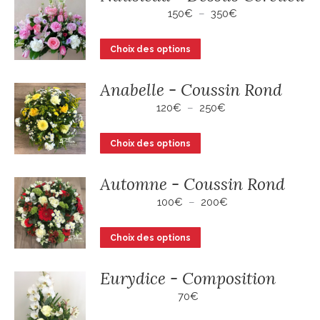
Plage
150
€
–
350
€
de
prix :
Ce
Choix des options
150€
produit
à
a
350€
Anabelle - Coussin Rond
plusieurs
Plage
120
€
–
250
€
variations.
de
Les
prix :
Ce
Choix des options
120€
options
produit
à
peuvent
a
250€
Automne - Coussin Rond
être
plusieurs
Plage
100
€
–
200
€
choisies
variations.
de
sur
Les
prix :
Ce
Choix des options
la
100€
options
produit
à
page
peuvent
a
200€
Eurydice - Composition
du
être
plusieurs
70
€
produit
choisies
variations.
sur