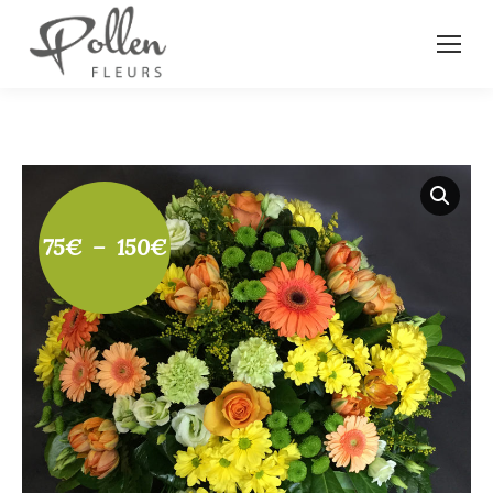
Plage
75
€
–
150
€
de
prix :
75€
à
150€