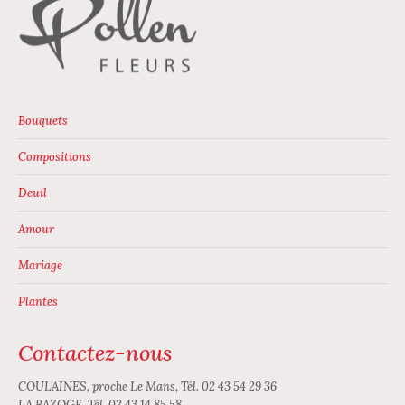
peuvent
être
choisies
sur
la
page
Bouquets
du
Compositions
produit
Deuil
Amour
Mariage
Plantes
Contactez-nous
COULAINES, proche Le Mans, Tél. 02 43 54 29 36
LA BAZOGE, Tél. 02 43 14 85 58