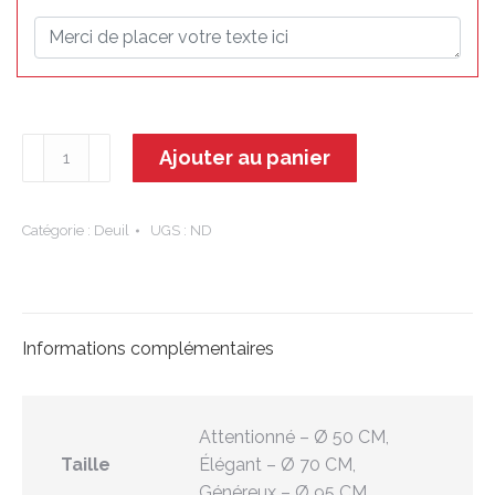
quantité
Ajouter au panier
de
Rhéa
Catégorie :
Deuil
UGS :
ND
Informations complémentaires
Attentionné – Ø 50 CM,
Taille
Élégant – Ø 70 CM,
Généreux – Ø 95 CM