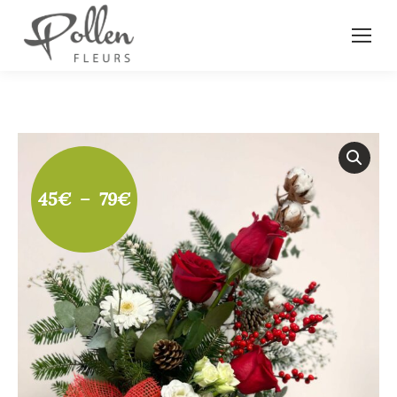
Plage
45
€
–
79
€
de
prix :
45€
à
79€