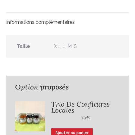
Bouquet
Informations complémentaires
Taille
XL, L, M, S
Option proposée
Trio De Confitures
Locales
10
€
Ajouter au panier