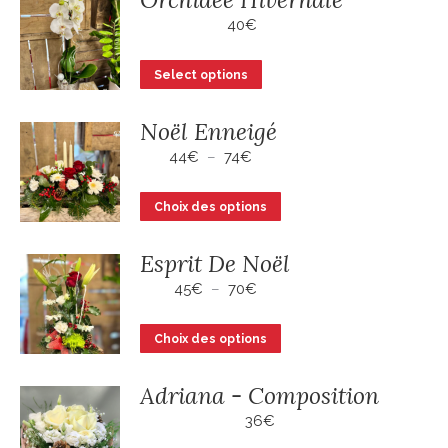
choisies
40
€
sur
la
Select options
page
du
Noël Enneigé
produit
Plage
44
€
–
74
€
de
prix :
Ce
Choix des options
44€
produit
à
a
74€
Esprit De Noël
plusieurs
Plage
45
€
–
70
€
variations.
de
prix :
Les
Ce
Choix des options
45€
options
produit
à
peuvent
a
70€
Adriana - Composition
être
plusieurs
36
€
choisies
variations.