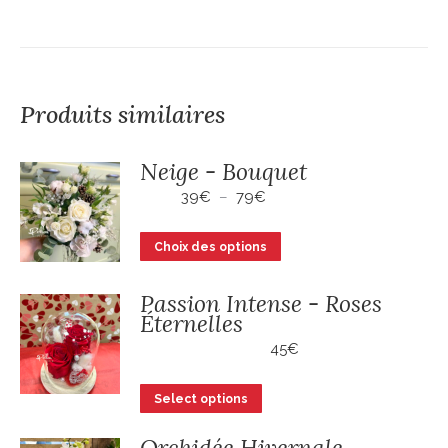
Produits similaires
Neige - Bouquet
Plage
39
€
–
79
€
de
prix :
Ce
Choix des options
39€
produit
à
a
79€
Passion Intense - Roses
Éternelles
plusieurs
variations.
45
€
Les
options
Select options
peuvent
Orchidée Hivernale
être