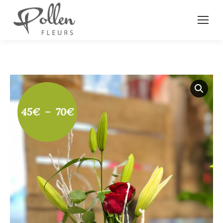
Plage
45
€
–
70
€
de
prix :
45€
à
70€