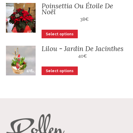
à
du
Poinsettia Ou Étoile De
être
a
67€
produit
Noël
choisies
plusieurs
38
sur
€
variations.
la
Les
page
Select options
options
du
peuvent
Lilou - Jardin De Jacinthes
produit
être
40
€
choisies
sur
Select options
la
page
du
produit