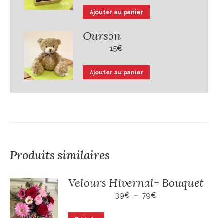
Ajouter au panier
Ourson
15
€
Ajouter au panier
Produits similaires
Velours Hivernal- Bouquet
Plage
39
€
–
79
€
de
prix :
Ce