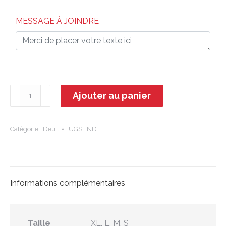
MESSAGE À JOINDRE
quantité
Ajouter au panier
de
Nahia
-
Catégorie :
Deuil
UGS :
ND
Coeur
Informations complémentaires
Taille
XL, L, M, S