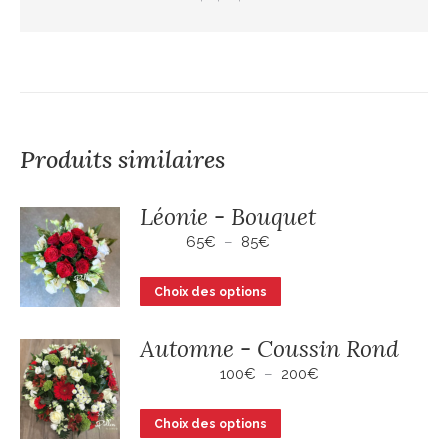
Produits similaires
Léonie - Bouquet
Plage
65
€
–
85
€
de
prix :
Ce
Choix des options
65€
produit
à
a
85€
Automne - Coussin Rond
plusieurs
Plage
100
€
–
200
€
variations.
de
Les
prix :
Ce
Choix des options
100€
options
produit