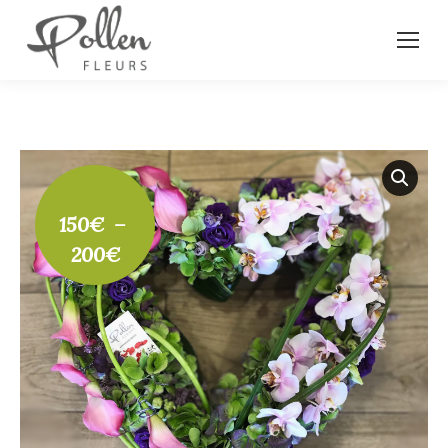
150
€
–
Plage
200
€
de
prix :
150€
à
200€