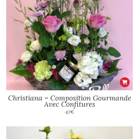
sur
la
page
du
produit
Christiana – Composition Gourmande
Avec Confitures
47
€