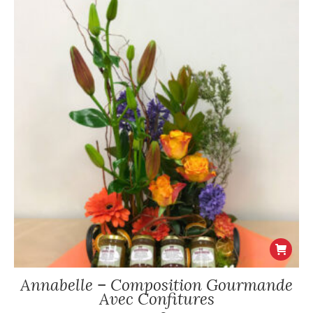
à
peuvent
59€
être
choisies
sur
la
page
du
produit
Annabelle – Composition Gourmande
Avec Confitures