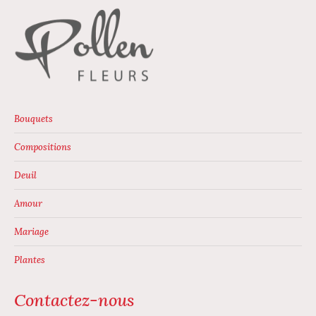
page
du
produit
Bouquets
Compositions
Deuil
Amour
Mariage
Plantes
Contactez-nous