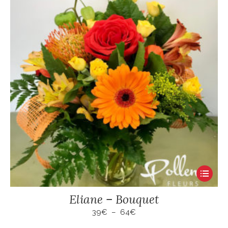
Ce
produit
Eliane – Bouquet
a
plusieur
Plage
39
€
–
64
€
de
variation