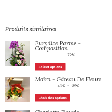
Produits similaires
Eurydice Parme -
Composition
70
€
Select options
Moïra - Gâteau De Fleurs
Plage
49
€
–
65
€
de
prix :
Ce
Choix des options
49€
produit
à
a
65€