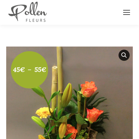
Plage
45
€
–
55
€
de
prix :
45€
à
55€