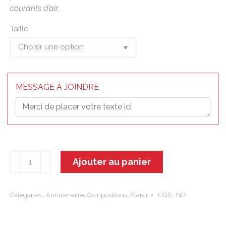
courants d’air.
Taille
MESSAGE À JOINDRE
quantité
Ajouter au panier
de
Asia-
Composition
Catégories :
Anniversaire
,
Compositions
,
Plaisir
UGS :
ND