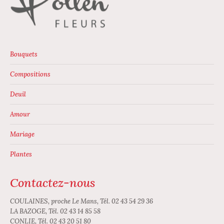
être
produit
choisies
sur
la
page
Bouquets
du
Compositions
produit
Deuil
Amour
Mariage
Plantes
Contactez-nous
COULAINES, proche Le Mans, Tél. 02 43 54 29 36
LA BAZOGE, Tél. 02 43 14 85 58
CONLIE, Tél. 02 43 20 51 80