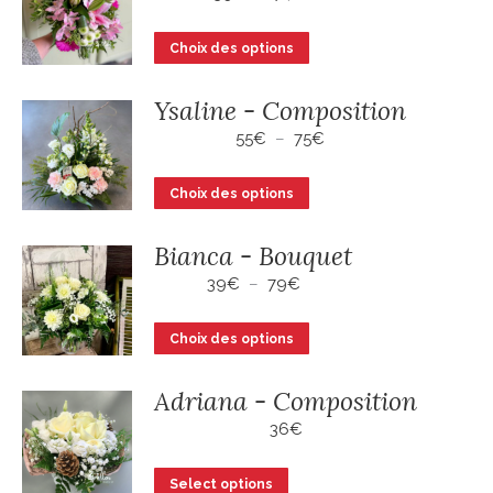
de
prix :
Ce
Choix des options
39€
produit
à
a
74€
Ysaline - Composition
plusieurs
Plage
55
€
–
75
€
variations.
de
Les
prix :
Ce
Choix des options
55€
options
produit
à
peuvent
a
75€
Bianca - Bouquet
être
plusieurs
Plage
39
€
–
79
€
choisies
variations.
de
sur
prix :
Les
Ce
Choix des options
la
39€
options
produit
à
page
peuvent
a
79€
Adriana - Composition
du
être
plusieurs
36
€
produit
choisies
variations.
sur
Les
Select options
la