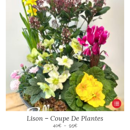
Ce
produit
Lison – Coupe De Plantes
a
plusieur
Plage
40
€
–
95
€