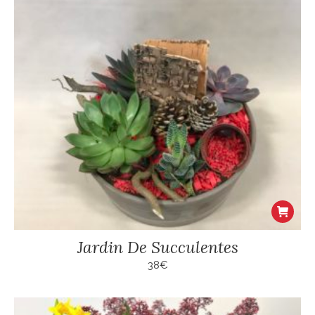
choisies
sur
la
page
du
produit
Jardin De Succulentes
38
€