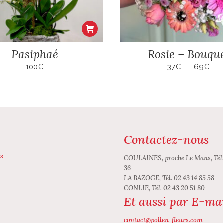
Pasiphaé
Rosie – Bouqu
Pla
100
€
37
€
–
69
€
de
prix 
37€
à
69
Contactez-nous
s
COULAINES, proche Le Mans, Tél.
36
LA BAZOGE, Tél. 02 43 14 85 58
CONLIE, Tél. 02 43 20 51 80
Et aussi par E-ma
contact@pollen-fleurs.com