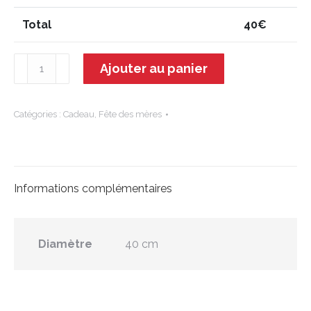
Total
40
€
quantité
Ajouter au panier
de
Juliette
-
Catégories :
Cadeau
,
Fête des mères
Composition
Informations complémentaires
Diamètre
40 cm