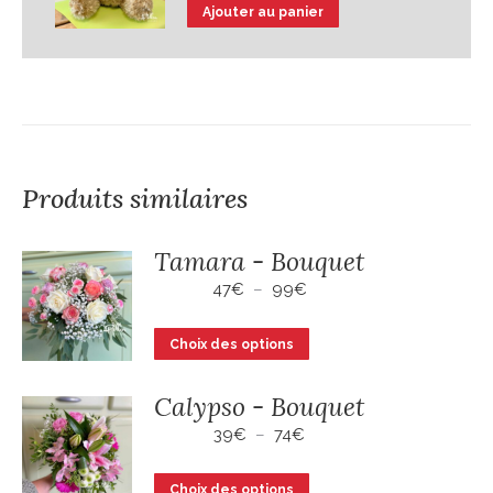
Ajouter au panier
Produits similaires
Tamara - Bouquet
Plage
47
€
–
99
€
de
prix :
Ce
Choix des options
47€
produit
à
a
99€
Calypso - Bouquet
plusieurs
Plage
39
€
–
74
€
variations.
de
prix :
Les
Ce
Choix des options