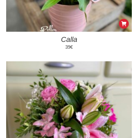
Calla
39
€