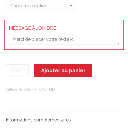
MESSAGE À JOINDRE
quantité
Ajouter au panier
de
Aelia
-
Catégorie :
Deuil
UGS :
ND
Devant
de
tombe
Informations complémentaires