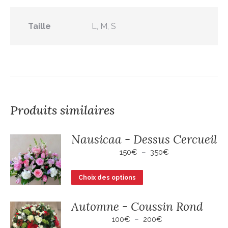
Taille
L, M, S
Produits similaires
Nausicaa - Dessus Cercueil
Plage
150
€
–
350
€
de
prix :
Ce
Choix des options
150€
produit
à
a
350€
Automne - Coussin Rond
plusieurs
Plage
100
€
–
200
€
variations.