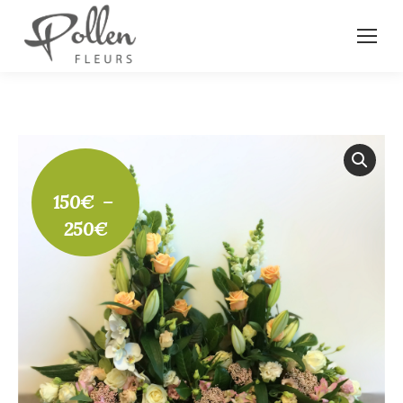
150
€
–
Plage
250
€
de
prix :
150€
à
250€