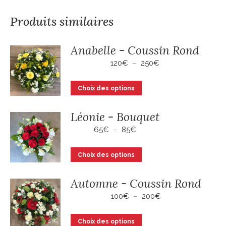
Produits similaires
Anabelle - Coussin Rond
Plage
120
€
–
250
€
de
prix :
Ce
Choix des options
120€
produit
à
a
250€
Léonie - Bouquet
plusieurs
Plage
65
€
–
85
€
variations.
de
prix :
Les
Ce
Choix des options
65€
options
produit
à
peuvent
a
85€
Automne - Coussin Rond
être
plusieurs
Plage
100
€
–
200
€
choisies
variations.
de
sur
Les
prix :
Ce
Choix des options
la