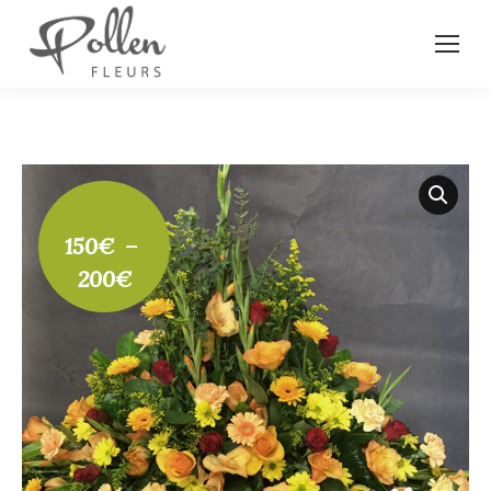
150
€
–
Plage
200
€
de
prix :
150€
à
200€