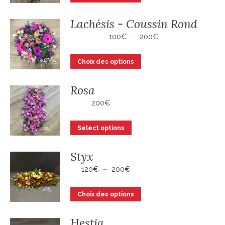
100€
produit
à
a
200€
Lachésis - Coussin Rond
plusieurs
Plage
100
€
–
200
€
variations.
de
Les
prix :
Ce
Choix des options
100€
options
produit
à
peuvent
a
200€
Rosa
être
plusieurs
200
€
choisies
variations.
sur
Les
Select options
la
options
page
peuvent
Styx
du
être
Plage
120
€
–
200
€
produit
choisies
de
sur
prix :
Ce
Choix des options
la
120€
produit
à
page
a
200€
Hestia
du