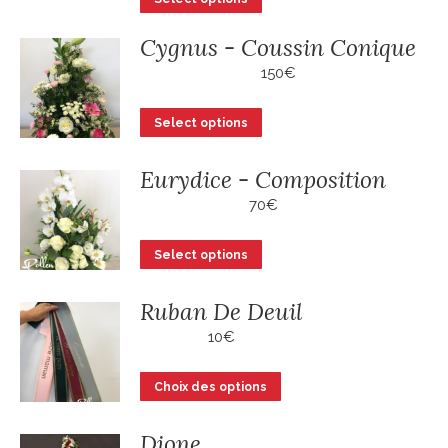
Cygnus - Coussin Conique
150
€
Select options
Eurydice - Composition
70
€
Select options
Ruban De Deuil
10
€
Ce
Choix des options
produit
a
Dione