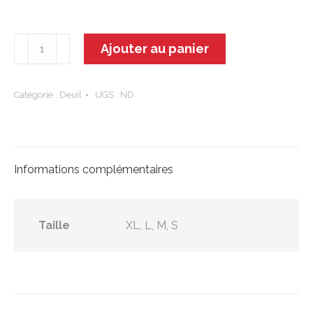
quantité
Ajouter au panier
de
Lumina
-
Catégorie :
Deuil
UGS :
ND
Dessus
cercueil
Informations complémentaires
Taille
XL, L, M, S