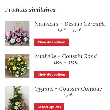
Produits similaires
Nausicaa - Dessus Cercueil
Plage
150
€
–
350
€
de
prix :
Ce
Choix des options
150€
produit
à
a
350€
Anabelle - Coussin Rond
plusieurs
Plage
120
€
–
250
€
variations.
de
Les
prix :
Ce
Choix des options
120€
options
produit
à
peuvent
a
250€
Cygnus - Coussin Conique
être
plusieurs
150
€
choisies
variations.
sur
Les
Select options
la