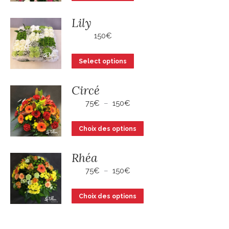
options
page
peuvent
Lily
du
être
150
€
produit
choisies
sur
Select options
la
page
Circé
du
Plage
75
€
–
150
€
produit
de
prix :
Ce
Choix des options
75€
produit
à
a
150€
Rhéa
plusieurs
Plage
75
€
–
150
€
variations.
de
prix :
Les
Ce
Choix des options
75€
options
produit
à
peuvent
a
150€