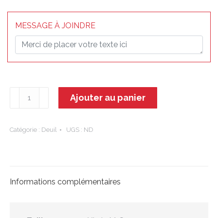
MESSAGE À JOINDRE
quantité
Ajouter au panier
de
Nausicaa
-
Catégorie :
Deuil
UGS :
ND
Dessus
cercueil
Informations complémentaires