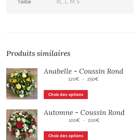
Taille
XL, L, M, S
Produits similaires
Anabelle - Coussin Rond
Plage
120
€
–
250
€
de
prix :
Ce
Choix des options
120€
produit
à
a
250€
Automne - Coussin Rond
plusieurs
Plage
100
€
–
200
€
variations.
de
Les
prix :
Ce
Choix des options
100€