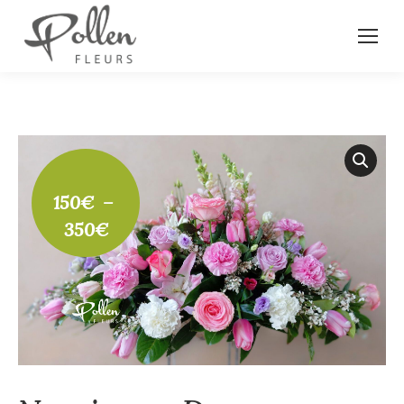
150
€
–
Plage
350
€
de
prix :
150€
à
350€