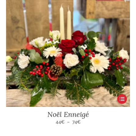
Ce
produit
Noël Enneigé
a
plusieur
Plage
44
€
–
74
€
de
variation
prix :
Les