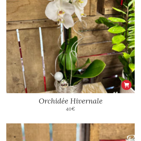
Orchidée Hivernale
40
€